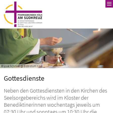
Zum Inhalt springen
© Uwe Schinkel @ Erzbistum Köln
Gottesdienste
Neben den Gottesdiensten in den Kirchen des
Seelsorgebereichs wird im Kloster der
Benediktinerinnen wochentags jeweils um
07:30 Uhr und sonntags um 10:30 Uhr die