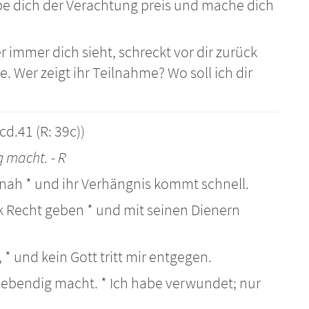
ebe dich der Verachtung preis und mache dich
 immer dich sieht, schreckt vor dir zurück
e. Wer zeigt ihr Teilnahme? Wo soll ich dir
d.41 (R: 39c))
g macht. - R
 nah * und ihr Verhängnis kommt schnell.
lk Recht geben * und mit seinen Dienern
h, * und kein Gott tritt mir entgegen.
r lebendig macht. * Ich habe verwundet; nur