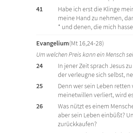
41
Habe ich erst die Klinge mei
meine Hand zu nehmen, dann
* und denen, die mich hassen
Evangelium
(Mt 16,24-28)
Um welchen Preis kann ein Mensch se
24
In jener Zeit sprach Jesus z
der verleugne sich selbst, n
25
Denn wer sein Leben retten w
meinetwillen verliert, wird 
26
Was nützt es einem Mensche
aber sein Leben einbüßt? U
zurückkaufen?