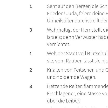
1
Seht auf den Bergen die Sch
Frieden! Juda, feiere deine 
Unheilstifter durchstreift dei
3
Wahrhaftig, der Herr stellt 
Israels; denn Verwüster hab
vernichtet.
1
Weh der Stadt voll Blutschuld;
sie, vom Rauben lässt sie nic
2
Knallen von Peitschen und 
und holpernde Wagen.
3
Hetzende Reiter, flammende
Erschlagener, eine Masse vo
über die Leiber.