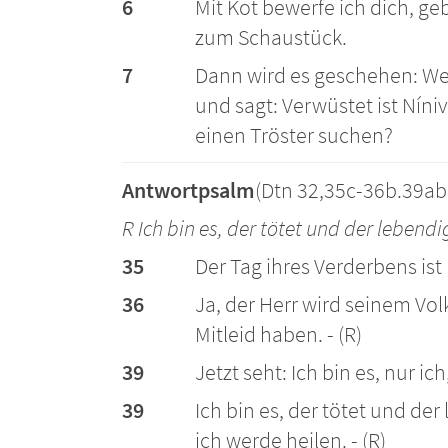
6
Mit Kot bewerfe ich dich, g
zum Schaustück.
7
Dann wird es geschehen: Wer
und sagt: Verwüstet ist Níniv
einen Tröster suchen?
Antwortpsalm
(Dtn 32,35c-36b.39abc
R Ich bin es, der tötet und der lebendi
35
Der Tag ihres Verderbens ist
36
Ja, der Herr wird seinem Vo
Mitleid haben. - (R)
39
Jetzt seht: Ich bin es, nur ic
39
Ich bin es, der tötet und de
ich werde heilen. - (R)