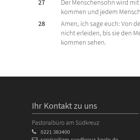
27
Der Menschensohn wird mit s
kommen und jedem Menschen 
28
Amen, ich sage euch: Von de
nicht erleiden, bis sie den
kommen sehen.
Ihr Kontakt zu uns
Pastoralbüro am Südkreuz
0221 383400
service@am-suedkreuz-koeln.de