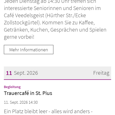
Jeden Dienstag ab 14:30 Uhr treffen sich
interessierte Seniorinnen und Senioren im
Café Veedelsgeist (Hürther Str./Ecke
Zollstockgürtel). Kommen Sie zu Kaffee,
Getränken, Kuchen, Gesprächen und Spielen
gerne vorbei!
Mehr Informationen
11
Sept. 2026
Freitag
Datum: 11. September 2026
:
Begleitung
Trauercafé in St. Pius
11. Sept. 2026 14:30
Ein Platz bleibt leer - alles wird anders -