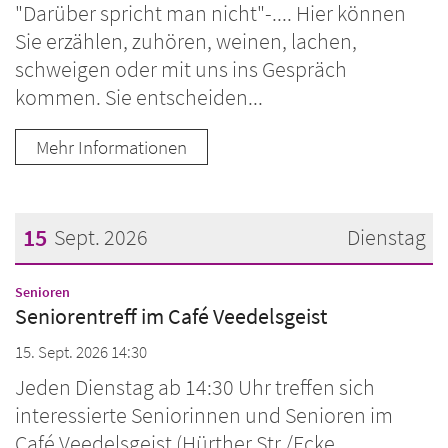
"Darüber spricht man nicht"-.... Hier können
Sie erzählen, zuhören, weinen, lachen,
schweigen oder mit uns ins Gespräch
kommen. Sie entscheiden...
Mehr Informationen
15
Sept. 2026
Dienstag
Datum: 15. September 2026
:
Senioren
Seniorentreff im Café Veedelsgeist
15. Sept. 2026 14:30
Jeden Dienstag ab 14:30 Uhr treffen sich
interessierte Seniorinnen und Senioren im
Café Veedelsgeist (Hürther Str./Ecke