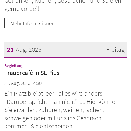
Getränken, Kuchen, Gesprächen und Spielen
gerne vorbei!
Mehr Informationen
21
Aug. 2026
Freitag
Datum: 21. August 2026
:
Begleitung
Trauercafé in St. Pius
21. Aug. 2026 14:30
Ein Platz bleibt leer - alles wird anders -
"Darüber spricht man nicht"-.... Hier können
Sie erzählen, zuhören, weinen, lachen,
schweigen oder mit uns ins Gespräch
kommen. Sie entscheiden...