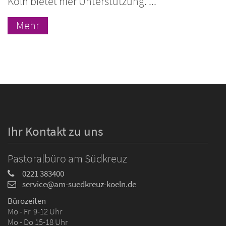
Köln bietet hier Unterstützung. ...
Mehr
Ihr Kontakt zu uns
Pastoralbüro am Südkreuz
0221 383400
service@am-suedkreuz-koeln.de
Bürozeiten
Mo - Fr 9-12 Uhr
Mo - Do 15-18 Uhr