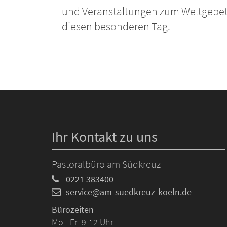
und Veranstaltungen zum Weltgebets
diesen besonderen Tag.
Ihr Kontakt zu uns
Pastoralbüro am Südkreuz
0221 383400
service@am-suedkreuz-koeln.de
Bürozeiten
Mo - Fr 9-12 Uhr