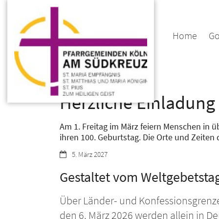
Zum Inhalt springen
Home
Go
:
Ökumene
Herzliche Einladung 
Am 1. Freitag im März feiern Menschen in 
ihren 100. Geburtstag. Die Orte und Zeite
Datum:
5. März 2027
Gestaltet vom Weltgebetsta
Über Länder- und Konfessionsgrenze
den 6. März 2026 werden allein in 