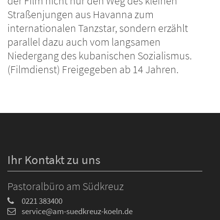
der Film nicht nur den Weg des kleinen
Straßenjungen aus Havanna zum
internationalen Tanzstar, sondern erzählt
parallel dazu auch vom langsamen
Niedergang des kubanischen Sozialismus.
(Filmdienst) Freigegeben ab 14 Jahren.
Ihr Kontakt zu uns
Pastoralbüro am Südkreuz
0221 383400
service@am-suedkreuz-koeln.de