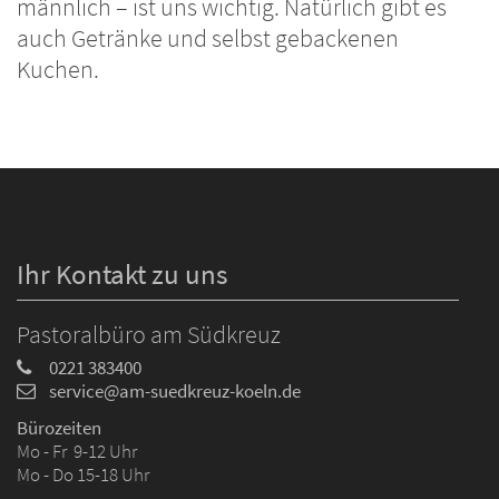
männlich – ist uns wichtig. Natürlich gibt es
auch Getränke und selbst gebackenen
Kuchen.
Ihr Kontakt zu uns
Pastoralbüro am Südkreuz
0221 383400
service@am-suedkreuz-koeln.de
Bürozeiten
Mo - Fr 9-12 Uhr
Mo - Do 15-18 Uhr