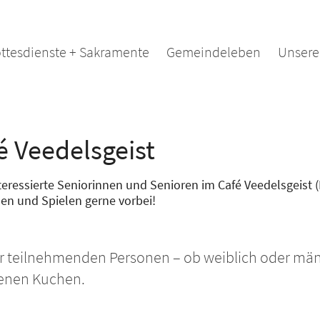
ttesdienste + Sakramente
Gemeindeleben
Unsere
é Veedelsgeist
nteressierte Seniorinnen und Senioren im Café Veedelsgeist 
hen und Spielen gerne vorbei!
eilnehmenden Personen – ob weiblich oder männlic
kenen Kuchen.