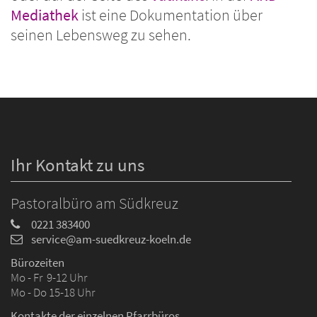
Mediathek
ist eine Dokumentation über
seinen Lebensweg zu sehen.
Ihr Kontakt zu uns
Pastoralbüro am Südkreuz
0221 383400
service@am-suedkreuz-koeln.de
Bürozeiten
Mo - Fr 9-12 Uhr
Mo - Do 15-18 Uhr
Kontakte der einzelnen Pfarrbüros