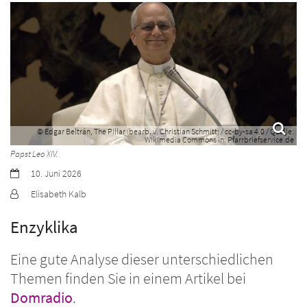
© Edgar Beltrán, The Pillar (bearb. v. Christian Schmitt) / cc-by-sa 4.0 / Quelle:
Wikimedia Commons in: Pfarrbriefservice.de
Papst Leo XIV.
Datum:
10. Juni 2026
Von:
Elisabeth Kalb
Enzyklika
Eine gute Analyse dieser unterschiedlichen
Themen finden Sie in einem Artikel bei
Domradio
.