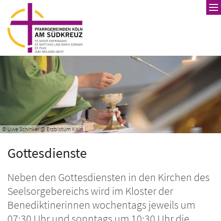
Zum Inhalt springen
© Uwe Schinkel @ Erzbistum Köln
Gottesdienste
Neben den Gottesdiensten in den Kirchen des
Seelsorgebereichs wird im Kloster der
Benediktinerinnen wochentags jeweils um
07:30 Uhr und sonntags um 10:30 Uhr die