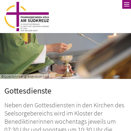
Zum Inhalt springen
© Uwe Schinkel @ Erzbistum Köln
Gottesdienste
Neben den Gottesdiensten in den Kirchen des
Seelsorgebereichs wird im Kloster der
Benediktinerinnen wochentags jeweils um
07:30 Uhr und sonntags um 10:30 Uhr die